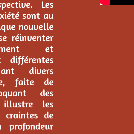
spective. Les
xiété sont au
aque nouvelle
se réinventer
lement et
 différentes
ant divers
e, faite de
oquant des
illustre les
 craintes de
n profondeur