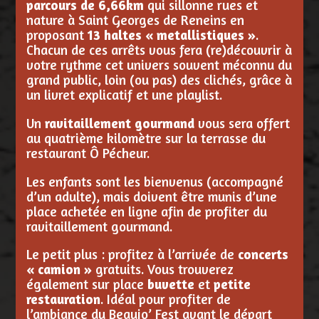
parcours de 6,66km
qui sillonne rues et
nature à Saint Georges de Reneins en
proposant
13 haltes « metallistiques »
.
Chacun de ces arrêts vous fera (re)découvrir à
votre rythme cet univers souvent méconnu du
grand public, loin (ou pas) des clichés, grâce à
un livret explicatif et une playlist.
Un
ravitaillement gourmand
vous sera offert
au quatrième kilomètre sur la terrasse du
restaurant Ô Pécheur.
Les enfants sont les bienvenus (accompagné
d’un adulte), mais doivent être munis d’une
place achetée en ligne afin de profiter du
ravitaillement gourmand.
Le petit plus : profitez à l’arrivée de
concerts
« camion »
gratuits. Vous trouverez
également sur place
buvette
et
petite
restauration
. Idéal pour profiter de
l’ambiance du Beaujo’ Fest avant le départ