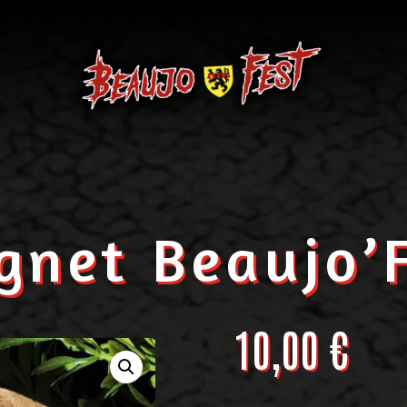
net Beaujo’F
10,00
€