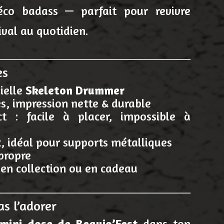
éco badass — parfait pour revivre
ival au quotidien.
es
cielle
Skeleton Drummer
es, impression nette & durable
 : facile à placer, impossible à
, idéal pour supports métalliques
 propre
 en collection ou en cadeau
as l’adorer
mini dose de Beaujo’Fest
dans ton