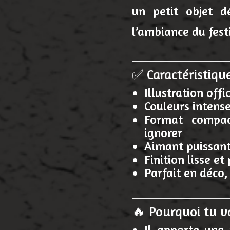
un petit objet d
l’ambiance du fest
✅ Caractéristiqu
Illustration offi
Couleurs intens
Format compact
ignorer
Aimant puissant
Finition lisse et
Parfait en déco,
🔥 Pourquoi tu v
Il apporte une